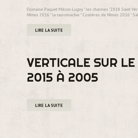
Domaine Paquet Mâcon-Lugny " les charmes "2018 Saint Vé
Nîmes 2016 " la tauromachie " Costières de Nîmes 2016 " Sa
LIRE LA SUITE
VERTICALE SUR LE
2015 À 2005
LIRE LA SUITE