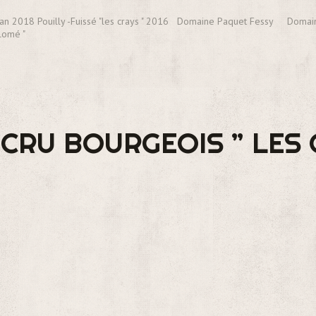
ran 2018 Pouilly -Fuissé "les crays " 2016 Domaine Paquet Fessy Domai
lomé "
 CRU BOURGEOIS ” LES 