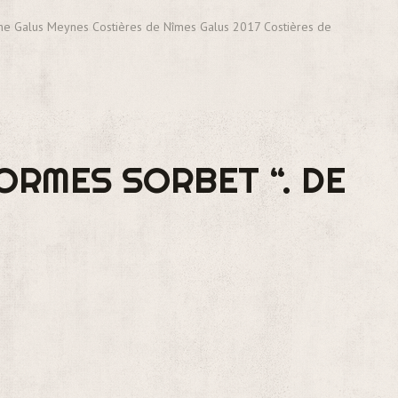
ne Galus Meynes Costières de Nîmes Galus 2017 Costières de
ORMES SORBET “. DE